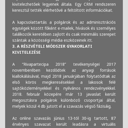
kivitelezhetőek legyenek általa. Egy CRM rendszeren
keresztül tették elérhetővé a feltöltött információkat.
A kapcsolattartás a polgárok és az adminisztrációs
egységek között főként e-mailek, hívások és személyes
találkozók keretében zajlott és csak minimális szerepet
szántak a közösségi média eszközeinek itt.
3. A RÉSZVÉTELI MÓDSZER GYAKORLATI
KIVITELEZÉSE
A “Rivapartecipa 2018” tevékenységei 2017
novemberében kezdődtek az anyagi források
kiallokálásával, majd 2018 januárjában folytatódtak az
első körös megkeresésekkel a lakosok felé
sajtóközleményekkel és nyilvános rendezvényekkel.
2018. február közepére már 13 javaslat került
megosztásra polgárok különböző csoportjai által,
melyek közül 4 db jutott el a szavazás végső fázisáig.
Az online szavazás június 13-tól 30-ig tartott, 87
érvényes szavazat került leadásra a virtuális