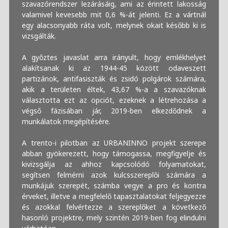
szavazórendszer lezárásáig, ami az érintett lakosság
valamivel kevesebb mit 0,6 %-át jelenti. Ez a vártnál
egy alacsonyabb ráta volt, melynek okait később ki is
vizsgálták.
A győztes javaslat arra irányult, hogy emlékhelyet
alakítsanak ki az 1944-45 között odaveszett
partizánok, antifasiszták és zsidó polgárok számára,
akik a területen éltek, 43,67 %-a a szavazóknak
választotta ezt az opciót, ezeknek a létrehozása a
végső fázisában jár, 2019-ben elkezdődnek a
munkálatok megépítésére.
A trento-i pilotban az URBANINNO projekt szerepe
abban gyökerezett, hogy támogassa, megfigyelje és
kivizsgálja az ahhoz kapcsolódó folyamatokat,
segítsen felmérni azok kulcsszereplői számára a
munkájuk szerepét, számba vegye a pro és kontra
érveket, illetve a megfelelő tapasztalatokat feljegyezze
és azokkal felvértezze a szereplőket a következő
hasonló projektre, mely szintén 2019-ben fog elindulni