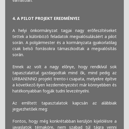
várhatóan.
4. A PILOT PROJEKT EREDMÉNYEI
A helyi önkormányzat tagjai nagy erőfeszítéseket
tettek a különböző feladatok megvalósulásáért a pilot
során. A polgármester és a kormányzata gyakorlatilag
csak belső forrásokra támaszkodtak a megvalósítás
során.
Ennek az volt a nagy előnye, hogy rendkívül sok
tapasztalattal gazdagodtak mind ők, mind pedig az
URBANINNO projekt trento-i csapata, melyekre építve
a következő ilyen kezdeményezést már könnyebben és
hatékonyabban fogják tudni levezényelni.
Az említett tapasztalatok kapcsán az alábbiak
jegyezhetőek meg:
Fontos, hogy még konkrétabban kerüljön kijelölésre a
javaslatok témaköre, nem szabad túl tágra venni