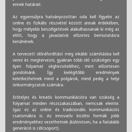
ennek határait.
Az egyensúlyra hatványozottan oda kell figyelni az
online és fizikális részvétel között annak érdekében,
hogy mélyebb beszélgetések alakulhassanak ki még az
előtt, hogy a javaslatok előzetes bemutatásra
kerülnének.
A tervezett időráfordítást még inkább számításba kell
venni és megtervezni, gyakran több idő szükséges egy
ilyen folyamat véghezviteléhez, mint előzetesen
gondolnánk. Így kielégítőbb eredmények
keletkezhetnek mind a polgárok, mind pedig a helyi
önkormányzatok számára.
Erőteljes és kreatív kommunikációra van szükség a
folyamat minden részszakaszában, nemcsak eleinte.
Igaz ez az online és tradicionális kommunikációs
csatornákra is. Az innovatív közlési formák jobb
eredményekhez vezethetnek (különösen, ha a fiatalabb
generáció is célcsoport).