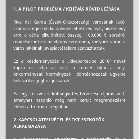
1. A PILOT PROBLÉMA / KIHÍVÁS RÖVID LEÍRÁSA
Riva del Garda (Észak-Olaszország) városának lakói
számára egészen különleges lehetőség nyílt, hiszen egy
erre a célra elkülönített összeg, 100.000 € sorsáról
rendelkezhettek az eljárás keretében, melynek során a
város lakóinak javaslattételeire szavazhattak.
Ez a kezdeményezés a „Rivapartecipa 2018” nevet
kapta és célja az volt, a terület lakói a helyi
önkormányzat kormányzati, döntéshozatali ügyeibe
beleszólási joghoz jussanak.
Ez egy részvételi költségvetés-tervezési eljárás volt,
amelyhez hasonló még nem került megrendezésre
ebben a trentino-i régióban.
2. KAPCSOLATFELVÉTEL ÉS IKT ESZKÖZÖK
ALKALMAZÁSA