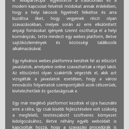
A “Rivapartecipa” egyesítette a tradicionális és a
modern kapcsolat-felvételi módokat annak érdekében,
hogy a helyi lakosok figyelmét felkeltse és arra
buzdítsa őket, hogy vegyenek részt olyan
szavazásokban, melyek során az erre elkülönített
anyagi forrásokat igényeik szerint oszthatja el a helyi
kormányzás, tette mindezt egy webes platform, illetve
sajtóközlemények és közösségi találkozók
alkalmazásával.
Egy nyilvános webes platformra kerültek fel az előszűrt
javaslatok, amelyekre online szavazhattak a régió lakói.
Az előszűrést olyan szakértők végezték el, akik azt
vizsgálták a javaslatok esetében, hogy a városi
innovációs folyamatok szempontjából azok célszerűek,
kivitelezhetőek és gazdaságosak e.
Egy már meglévő platformot kezdtek el újra használni
erre a célra, így csak kisebb fejlesztésekre volt szükség
a megfelelő, testreszabott szoftveres környezet
kidolgozásához, illetve néhány egyéb weboldalt is
kapcsoltak hozzá, hogy a szavazási procedúrák is