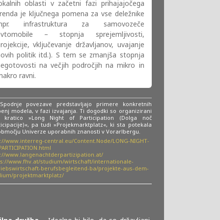
okalnih oblasti v začetni fazi prihajajočega
renda je ključnega pomena za vse deležnike
(npr. infrastruktura za samovozeče
avtomobile – stopnja sprejemljivosti,
rojekcije, vključevanje državljanov, uvajanje
ovih politik itd.). S tem se zmanjša stopnja
egotovosti na večjih področjih na mikro in
akro ravni.
podnje povezave predstavljajo primere konkretnih
enj modela, v fazi izvajanja. Ti dogodki so organizirani
 kratico »Long Night of Participation (Dolga noč
icipacije)«, pa tudi »Projekmarktplatz«, ki sta potekala
območju Univerze uporabnih znanosti v Vorarlbergu.
p://www.interreg-central.eu/Content.Node/LONG-NIGHT-
PARTICIPATION.html
p://www.langenachtderpartizipation.at/
s://www.fhv.at/studium/wirtschaft/internationale-
riebswirtschaft-berufsbegleitend-ba/projekte-aus-dem-
dium/projektmarktplatz/