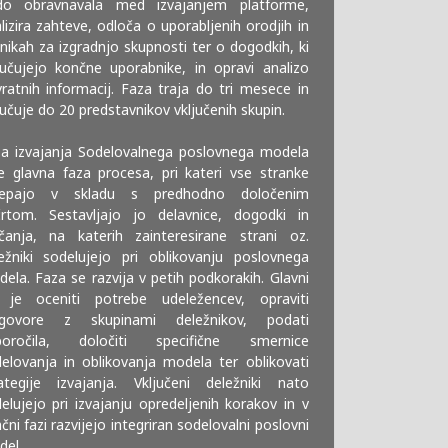
do obravnavala med izvajanjem platforme,
lizira zahteve, odloča o uporabljenih orodjih in
nikah za izgradnjo skupnosti ter o dogodkih, ki
jučujejo končne uporabnike, in opravi analizo
ratnih informacij. Faza traja do tri mesece in
jučuje do 20 predstavnikov vključenih skupin.
a izvajanja Sodelovalnega poslovnega modela
e glavna faza procesa, pri kateri vse stranke
repajo v skladu s predhodno določenim
rtom. Sestavljajo jo delavnice, dogodki in
čanja, na katerih zainteresirane strani oz.
ežniki sodelujejo pri oblikovanju poslovnega
ela. Faza se razvija v petih podkorakih. Glavni
j je oceniti potrebe udeležencev, opraviti
zgovore z skupinami deležnikov, podati
iporočila, določiti specifične smernice
elovanja in oblikovanja modela ter oblikovati
ategije izvajanja. Vključeni deležniki nato
elujejo pri izvajanju opredeljenih korakov in v
čni fazi razvijejo integriran sodelovalni poslovni
el.