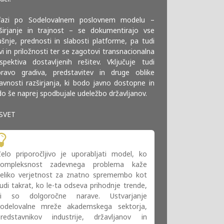
fazi po Sodelovalnem poslovnem modelu –
širjanje in trajnost – se dokumentirajo vse
ušnje, prednosti in slabosti platforme, pa tudi
ivi in priložnosti ter se zagotovi transnacionalna
spektiva dostavljenih rešitev. Vključuje tudi
pravo gradiva, predstavitev in druge oblike
avnosti razširjanja, ki bodo javno dostopne in
o še naprej spodbujale udeležbo državljanov.
SVET
elo priporočljivo je uporabljati model, ko
kompleksnost zadevnega problema kaže
veliko verjetnost za znatno spremembo kot
udi takrat, ko le-ta odseva prihodnje trende,
ki so dolgoročne narave. Ustvarjanje
sodelovalne mreže akademskega sektorja,
predstavnikov industrije, državljanov in