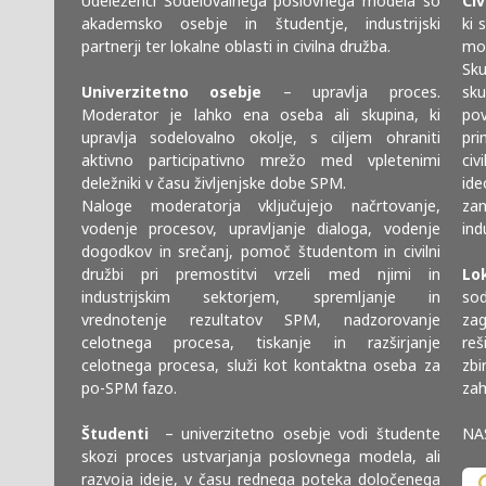
Udeleženci Sodelovalnega poslovnega modela so
Civ
akademsko osebje in študentje, industrijski
ki 
partnerji ter lokalne oblasti in civilna družba.
mod
Sku
Univerzitetno osebje
– upravlja proces.
sk
Moderator je lahko ena oseba ali skupina, ki
po
upravlja sodelovalno okolje, s ciljem ohraniti
pri
aktivno participativno mrežo med vpletenimi
civ
deležniki v času življenjske dobe SPM.
ide
Naloge moderatorja vključujejo načrtovanje,
za
vodenje procesov, upravljanje dialoga, vodenje
ind
dogodkov in srečanj, pomoč študentom in civilni
družbi pri premostitvi vrzeli med njimi in
Lo
industrijskim sektorjem, spremljanje in
so
vrednotenje rezultatov SPM, nadzorovanje
zag
celotnega procesa, tiskanje in razširjanje
reš
celotnega procesa, služi kot kontaktna oseba za
zb
po-SPM fazo.
zah
Študenti
– univerzitetno osebje vodi študente
NA
skozi proces ustvarjanja poslovnega modela, ali
razvoja ideje, v času rednega poteka določenega