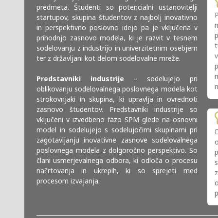
predmeta. Študenti so potencialni ustanovitelji
P
startupov, skupina študentov z najbolj inovativno
in perspektivno poslovno idejo pa je vključena v
p
prihodnjo zasnovo modela, ki je razvit v tesnem
sodelovanju z industrijo in univerzitetnim osebjem
ter z državljani kot delom sodelovalne mreže.
Predstavniki industrije
– sodelujejo pri
m
oblikovanju sodelovalnega poslovnega modela kot
strokovnjaki in skupina, ki upravlja in ovrednoti
zasnovo študentov. Predstavniki industrije so
vključeni v izvedbeno fazo SPM glede na osnovni
model in sodelujejo s sodelujočimi skupinami pri
D
zagotavljanju inovativne zasnove sodelovalnega
poslovnega modela z dolgoročno perspektivo. So
p
člani usmerjevalnega odbora, ki odloča o procesu
s
načrtovanja in ukrepih, ki so sprejeti med
procesom izvajanja.
o
p