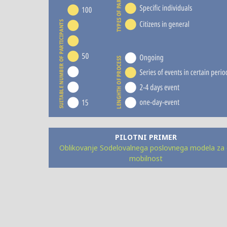
PILOTNI PRIMER
Oblikovanje Sodelovalnega poslovnega modela za 
mobilnost