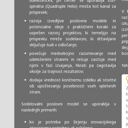
udeležencev, pri čemer se uporablja štiri-
spiralna (Quadruple Helix) mreža kot kanal za
V 
prispevek;
raz
razvija izvedljive poslovne modele in
izk
potencialne ideje s praktičnimi koraki za
izz
uspešen razvoj projektov, ki temeljijo na
per
prispevku mreže sodelavcev, ki državljane
pri
vključuje tudi v odločanje;
dej
povečuje medsebojno razumevanje med
bod
udeleženimi stranmi in rešuje zastoje med
njimi v fazi izvajanja, hkrati pa zagotavlja
NA
okolje za trajnost rezultatov;
dodaja vrednost končnemu izdelku ali storitvi
ob upoštevanju posebnosti vseh vpletenih
Z
strani.
Sodelovalni poslovni model se uporablja v
t
naslednjih primerih:
ko je potreba po širjenju inovacijskega
ekosistema potrebna ali zaželena;