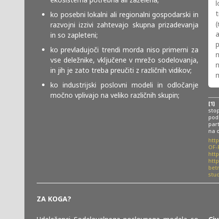
l
t
ko posebni lokalni ali regionalni gospodarski in
razvojni izzivi zahtevajo skupna prizadevanja
in so zapleteni;
p
ko prevladujoči trendi morda niso primerni za
n
vse deležnike, vključene v mrežo sodelovanja,
n
in jih je zato treba preučiti z različnih vidikov;
m
ko industrijski poslovni modeli in odločanje
močno vplivajo na veliko različnih skupin;
[1]
S
stop
pod
part
na 
htt
OF-
htt
http
bet
stu
ZA KOGA?