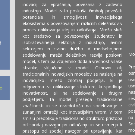
inovacij za vprašanja, povezana z zadevno
industrijo. Model zato poskuša čimbolj povečati
potenciale in zmogljivosti inovacijskega
ekosistema s povezovanjem različnih deležnikov v
proces oblikovanja idej in odločanja. Mreža služi
kot sredstvo za povezovanje študentov in
izobraževalnega sektorja z industrijo, javnim
sektorjem in civilno družbo. V medsebojnem
Mod
sodelovanju mreža deležnikov razvija poslovni
model, s tem pa vzajemno dodaja vrednost vsake
Pre
stranke, vključene v model. Osnovni cilj
os
tradicionalnih inovacijskih modelov se naslanja na
us
inovacijsko mrežo znotraj podjetja, ki je
usm
odgovorna za oblikovanje strukture, ki spodbuja
e-
nas
inovativnost, ali na sodelovanje z drugim
ses
podjetjem. Ta model presega tradicionalne
civ
značilnosti in se osredotoča na sodelovanje z
pos
zunanjimi omrežji kot inovacijskim virom. V tem
na 
smislu preoblikuje tradicionalno strukturo pristopa
So
od spodaj navzgor pri odločanju in se usmerja k
mod
pristopu od spodaj navzgor pri upravljanju, kar