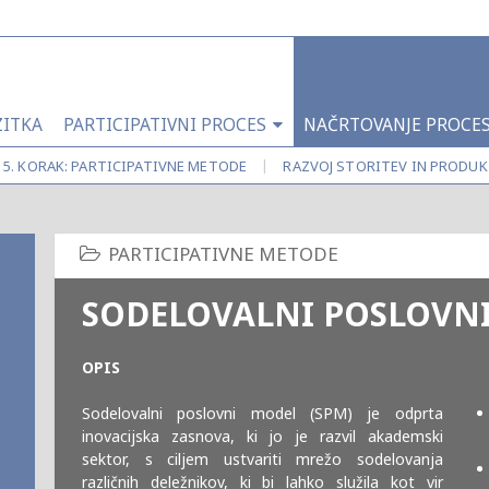
ZITKA
PARTICIPATIVNI PROCES
NAČRTOVANJE PROCE
|
5. KORAK: PARTICIPATIVNE METODE
RAZVOJ STORITEV IN PRODU
SODELOVALNI POSLOVN
OPIS
Sodelovalni poslovni model (SPM) je odprta
inovacijska zasnova, ki jo je razvil akademski
sektor, s ciljem ustvariti mrežo sodelovanja
različnih deležnikov, ki bi lahko služila kot vir