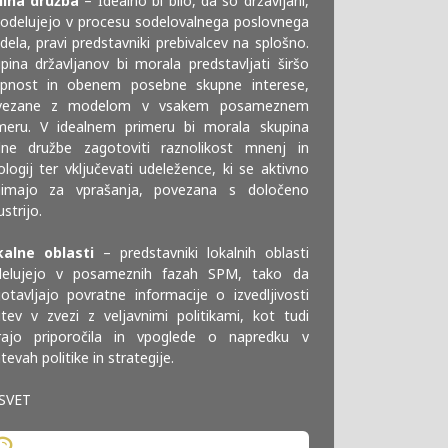
ilna družba
– Idealno bi bilo, da so državljani,
sodelujejo v procesu sodelovalnega poslovnega
ela, pravi predstavniki prebivalcev na splošno.
pina državljanov bi morala predstavljati širšo
upnost in obenem posebne skupne interese,
vezane z modelom v vsakem posameznem
meru. V idealnem primeru bi morala skupina
ilne družbe zagotoviti raznolikost mnenj in
ologij ter vključevati udeležence, ki se aktivno
nimajo za vprašanja, povezana s določeno
ustrijo.
kalne oblasti
– predstavniki lokalnih oblasti
delujejo v posameznih fazah SPM, tako da
otavljajo povratne informacije o izvedljivosti
itev v zvezi z veljavnimi politikami, kot tudi
irajo priporočila in vpoglede o napredku v
tevah politike in strategije.
SVET