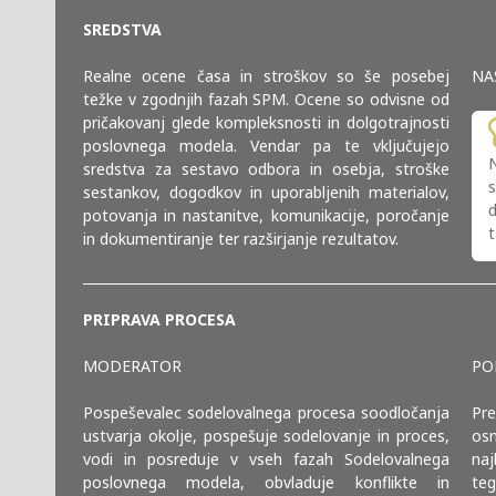
SREDSTVA
Realne ocene časa in stroškov so še posebej
NA
težke v zgodnjih fazah SPM. Ocene so odvisne od
pričakovanj glede kompleksnosti in dolgotrajnosti
poslovnega modela. Vendar pa te vključujejo
N
sredstva za sestavo odbora in osebja, stroške
sestankov, dogodkov in uporabljenih materialov,
d
potovanja in nastanitve, komunikacije, poročanje
t
in dokumentiranje ter razširjanje rezultatov.
PRIPRAVA PROCESA
MODERATOR
PO
Pospeševalec sodelovalnega procesa soodločanja
Pre
ustvarja okolje, pospešuje sodelovanje in proces,
osn
vodi in posreduje v vseh fazah Sodelovalnega
naj
poslovnega modela, obvladuje konflikte in
teg