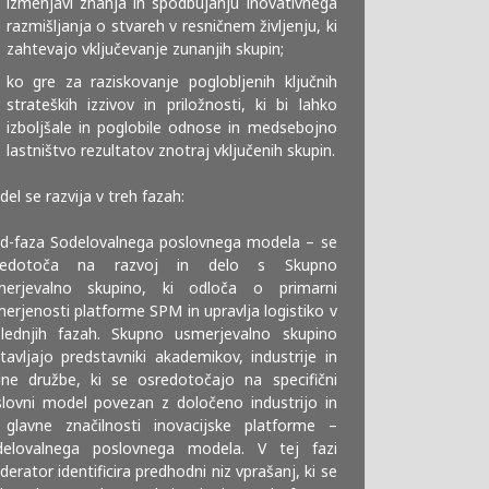
izmenjavi znanja in spodbujanju inovativnega
razmišljanja o stvareh v resničnem življenju, ki
zahtevajo vključevanje zunanjih skupin;
ko gre za raziskovanje poglobljenih ključnih
strateških izzivov in priložnosti, ki bi lahko
izboljšale in poglobile odnose in medsebojno
lastništvo rezultatov znotraj vključenih skupin.
el se razvija v treh fazah:
d-faza Sodelovalnega poslovnega modela – se
redotoča na razvoj in delo s Skupno
merjevalno skupino, ki odloča o primarni
erjenosti platforme SPM in upravlja logistiko v
lednjih fazah. Skupno usmerjevalno skupino
tavljajo predstavniki akademikov, industrije in
ilne družbe, ki se osredotočajo na specifični
lovni model povezan z določeno industrijo in
glavne značilnosti inovacijske platforme –
delovalnega poslovnega modela. V tej fazi
erator identificira predhodni niz vprašanj, ki se