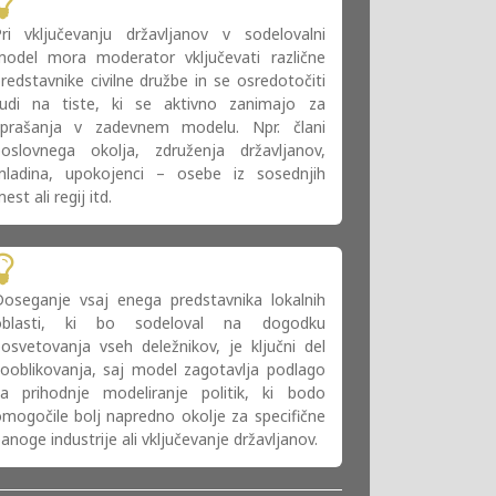
ri vključevanju državljanov v sodelovalni
model mora moderator vključevati različne
redstavnike civilne družbe in se osredotočiti
tudi na tiste, ki se aktivno zanimajo za
vprašanja v zadevnem modelu. Npr. člani
poslovnega okolja, združenja državljanov,
mladina, upokojenci – osebe iz sosednjih
est ali regij itd.
oseganje vsaj enega predstavnika lokalnih
oblasti, ki bo sodeloval na dogodku
osvetovanja vseh deležnikov, je ključni del
ooblikovanja, saj model zagotavlja podlago
za prihodnje modeliranje politik, ki bodo
mogočile bolj napredno okolje za specifične
anoge industrije ali vključevanje državljanov.