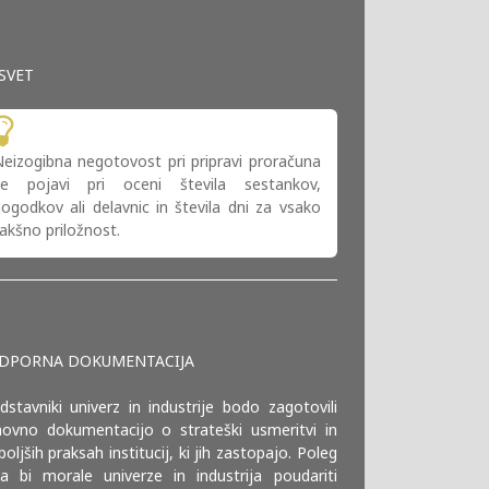
SVET
eizogibna negotovost pri pripravi proračuna
se pojavi pri oceni števila sestankov,
ogodkov ali delavnic in števila dni za vsako
akšno priložnost.
DPORNA DOKUMENTACIJA
dstavniki univerz in industrije bodo zagotovili
ovno dokumentacijo o strateški usmeritvi in
boljših praksah institucij, ki jih zastopajo. Poleg
a bi morale univerze in industrija poudariti