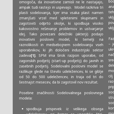
bo
omogoča, da inovativne zamisli ne le nastajajo,
ana
ampak tudi rastejo in uspevajo. Model razkriva tri
teh
plasti sodelovanja, kjer ima vsaka plast namen
vkl
zmanjšati vrzel med vpletenimi skupinami in
pov
zagotoviti odprto okolje, ki spodbuja visoko
vkl
kakovostno reševanje problemov in ustvarjanje
idej. Tako povezani deležniki (akterji) podajo
Faz
inovativni poslovni model, ki temelji na
– j
raznolikosti in medsebojnem sodelovanju vseh
uk
uporabnikov, ki jih določeni industrijski sektor
nač
zadeva
[1]
. SPM ima širok razpon uporabe, od
sre
zagonskih podjetij (start-up podjetij) do javnih in
del
zasebnih podjetij. Sodelovalni poslovni model se
mod
razlikuje glede na število udeležencev, ki se giblje
cil
od 50 do 500 udeležencev, in traja od tri do
ra
šestnajst mesecev, da bi zagotovil nov rezultat.
pr
sod
Posebne značilnosti Sodelovalnega poslovnega
str
modela:
sod
kon
spodbuja prispevek iz velikega obsega
mod