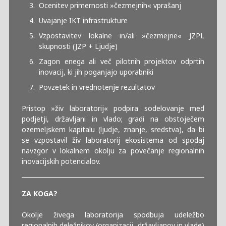
Ocenitev primernosti »čezmejnih« vprašanj
Uvajanje IKT infrastrukture
Vzpostavitev lokalne in/ali »čezmejne« JZPL
skupnosti (JZP + Ljudje)
Zagon enega ali več pilotnih projektov odprtih
inovacij, ki jih poganjajo uporabniki
Povzetek in vrednotenje rezultatov
Pristop »živ laboratorij« podpira sodelovanje med
podjetji, državljani in vlado; gradi na obstoječem
ozemeljskem kapitalu (ljudje, znanje, sredstva), da bi
se vzpostavil živ laboratorij ekosistema od spodaj
navzgor v lokalnem okolju za povečanje regionalnih
inovacijskih potencialov.
ZA KOGA?
Okolje živega laboratorija spodbuja udeležbo
regionalnih deležnikov (organizacij, državljanov in vlade)