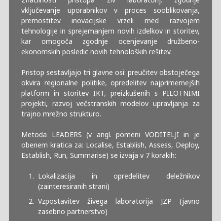
vključevanje uporabnikov v proces sooblikovanja,
premostitev inovacijske vrzeli med razvojem
tehnologije in sprejemanjem novih izdelkov in storitev,
kar omogoča zgodnje ocenjevanje družbeno-
ekonomskih posledic novih tehnoloških rešitev.
Pristop sestavljajo tri glavne osi: preučitev obstoječega
okvira regionalne politike, opredelitev najprimernejših
platform in storitev IKT, preizkušenih s PILOTNIMI
projekti, razvoj večstranskih modelov upravljanja za
trajno mrežno strukturo.
Metoda LEADERS (v angl. pomeni VODITELJI in je
obenem kratica za: Localise, Establish, Assess, Deploy,
Establish, Run, Summarise) se izvaja v 7 korakih:
Lokalizacija in opredelitev deležnikov
(zainteresiranih strani)
Vzpostavitev živega laboratorija JZP (javno
zasebno partnerstvo)