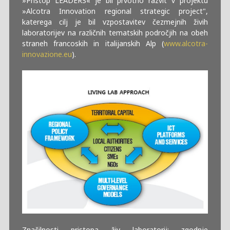
»Pristop LEADERS« je bil prvotno razvit v projektu
»Alcotra Innovation regional strategic project",
katerega cilj je bil vzpostavitev čezmejnih živih
laboratorijev na različnih tematskih področjih na obeh
straneh francoskih in italijanskih Alp (
www.alcotra-
innovazione.eu
).
Značilnosti pristopa živ laboratorij: zgodnje