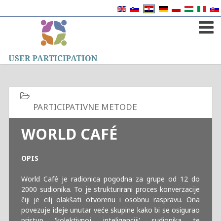
WORLD CAFÉ
OPIS
World Café je radionica pogodna za grupe od 12 do
2000 sudionika. To je strukturirani proces konverzacije
čiji je cilj olakšati otvorenu i osobnu raspravu. Ona
povezuje ideje unutar veće skupine kako bi se osigurao
pristup 'kolektivnoj inteligenciji' sudionika te