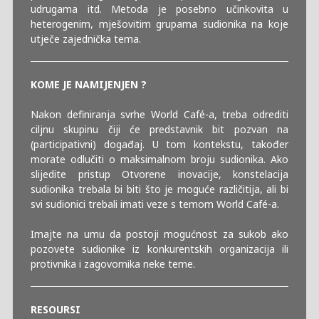
udrugama itd. Metoda je posebno učinkovita u
heterogenim, mješovitim grupama sudionika na koje
utječe zajednička tema.
KOME JE NAMIJENJEN ?
Nakon definiranja svrhe World Café-a, treba odrediti
ciljnu skupinu čiji će predstavnik bit pozvan na
(participativni) događaj. U tom kontekstu, također
morate odlučiti o maksimalnom broju sudionika. Ako
slijedite pristup Otvorene inovacije, konstelacija
sudionika trebala bi biti što je moguće različitija, ali bi
svi sudionici trebali imati veze s temom World Café-a.
Imajte na umu da postoji mogućnost za sukob ako
pozovete sudionike iz konkurentskih organizacija ili
protivnika i zagovornika neke teme.
RESOURSI