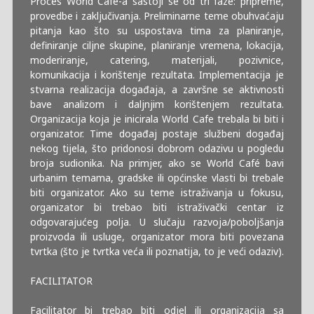
Proces World Café-a sastoji se od tri faze: pripreme,
provedbe i zaključivanja. Preliminarne teme obuhvaćaju
pitanja kao što su uspostava tima za planiranje,
definiranje ciljne skupine, planiranje vremena, lokacija,
moderiranje, catering, materijali, pozivnice,
komunikacija i korištenje rezultata. Implementacija je
stvarna realizacija događaja, a završne se aktivnosti
bave analizom i daljnjim korištenjem rezultata.
Organizacija koja je inicirala World Cafe trebala bi biti i
organizator. Time događaj postaje službeni događaj
nekog tijela, što pridonosi dobrom odazivu u pogledu
broja sudionika. Na primjer, ako se World Café bavi
urbanim temama, gradske ili općinske vlasti bi trebale
biti organizator. Ako su teme istraživanja u fokusu,
organizator bi trebao biti istraživački centar iz
odgovarajućeg polja. U slučaju razvoja/poboljšanja
proizvoda ili usluge, organizator mora biti povezana
tvrtka (što je tvrtka veća ili poznatija, to je veći odaziv).
FACILITATOR
Facilitator bi trebao biti odjel ili organizacija sa