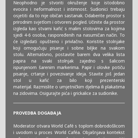
Neophodno je stvoriti okruženje koje istodobno
evocira i neformalnost i intimnost. Sudionici trebaju
osjetiti da to nije običan sastanak. Odaberite prostor s
prirodnim svjetlom i otvoreni pogled. Učinite da prostor
izgleda kao stvarni kafić s malim stolovima za kojima
sjedi 4-6 osoba, raspoređenih na nasumičan način. To
će izgledati opušteno i privlačno. Koristite stolnjake
koji omogućuju pisanje i sobne biljke na svakom
stolu. Alternativno, postavite barem dva velika lista
papira na svaki stolnjak zajedno s šalicom
ispunjenom šarenim markerima. Papir i olovke potiču
pisanje, crtanje i povezivanje ideja. Stavite još jedan
stol u kafić za bilo koji prezenterski
materijal. Razmislite o umjetničkim djelima ili plakatima
na zidovima. Osigurajte pića i grickalice za sudionike.
PROVEDBA DOGAĐAJA
Moderator otvara World Café s toplom dobrodošlicom
i uvodom u proces World Caféa. Objašnjava kontekst