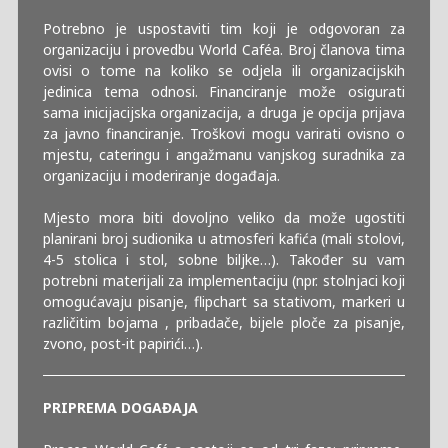
Potrebno je uspostaviti tim koji je odgovoran za
organizaciju i provedbu World Caféa. Broj članova tima
ovisi o tome na koliko se odjela ili organizacijskih
jedinica tema odnosi. Financiranje može osigurati
sama inicijacijska organizacija, a druga je opcija prijava
za javno financiranje. Troškovi mogu varirati ovisno o
mjestu, cateringu i angažmanu vanjskog suradnika za
organizaciju i moderiranje događaja.
Mjesto mora biti dovoljno veliko da može ugostiti
planirani broj sudionika u atmosferi kafića (mali stolovi,
4-5 stolica i stol, sobne biljke…). Također su vam
potrebni materijali za implementaciju (npr. stolnjaci koji
omogućavaju pisanje, flipchart sa stativom, markeri u
različitim bojama , pribadače, bijele ploče za pisanje,
zvono, post-it papirići…).
PRIPREMA DOGAĐAJA