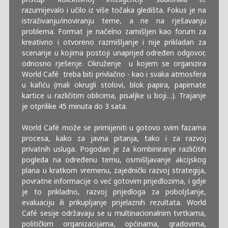
razumijevalo i učilo iz više točaka gledišta. Fokus je na
istraživanju/inoviranju teme, a ne na rješavanju
problema. Format je načelno zamišljen kao forum za
kreativno i otvoreno razmišljanje i nije prikladan za
scenarije u kojima postoji unaprijed određen odgovor,
odnosno rješenje. Okruženje u kojem se organizira
World Café treba biti privlačno - kao i svaka atmosfera
u kafiću (mali okrugli stolovi, blok papira, papirnate
kartice u različitim oblicima, pisaljke u boji…). Trajanje
je otprilike 45 minuta do 3 sata.
World Café može se primijeniti u gotovo svim fazama
procesa, kako za javna pitanja, tako i za razvoj
privatnih usluga. Pogodan je za kombiniranje različitih
pogleda na određenu temu, osmišljavanje akcijskog
plana u kratkom vremenu, zajednički razvoj strategija,
povratne informacije o već gotovim prijedlozima, i gdje
je to prikladno, razvoj prijedloga za poboljšanje,
evaluaciju ili prikupljanje prijelaznih rezultata. World
Café sesije održavaju se u multinacionalnim tvrtkama,
političkim organizacijama, općinama, gradovima,