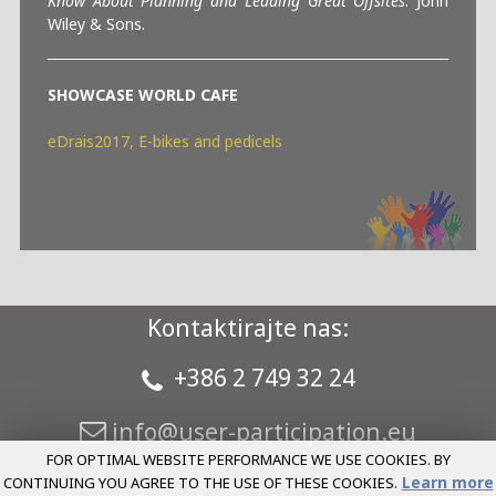
Know About Planning and Leading Great Offsites
. John
Wiley & Sons.
SHOWCASE
WORLD CAFE
eDrais2017, E-bikes and pedicels
Kontaktirajte nas:
+386 2 749 32 24
FOR OPTIMAL WEBSITE PERFORMANCE WE USE COOKIES. BY
Learn more
CONTINUING YOU AGREE TO THE USE OF THESE COOKIES.