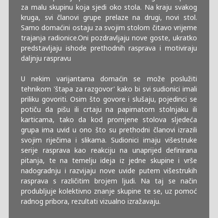
za malu skupinu koja sjedi oko stola. Na kraju svakog
kruga, svi članovi grupe prelaze na drugi, novi stol.
Samo domaćini ostaju za svojim stolom čitavo vrijeme
trajanja radionice.Oni pozdravljaju nove goste, ukratko
predstavljaju ishode prethodnih rasprava i motiviraju
daljnju raspravu
U nekim varijantama domaćin se može poslužiti
tehnikom 'štapa za razgovor' kako bi svi sudionici imali
priliku govoriti. Osim što govore i slušaju, pojedinci se
potiču da pišu ili crtaju na papirnatom stolnjaku ili
karticama, tako da kod promjene stolova sljedeća
grupa ima uvid u ono što su prethodni članovi izrazili
svojim riječima i slikama. Sudionici imaju višestruke
serije rasprava kao reakciju na unaprijed definirana
pitanja, te na temelju ideja iz jedne skupine i vrše
nadogradnju i razvijaju nove uvide putem višestrukih
rasprava s različitim brojem ljudi. Na taj se način
produbljuje kolektivno znanje skupine te se, uz pomoć
radnog pribora, rezultati vizualno izražavaju.