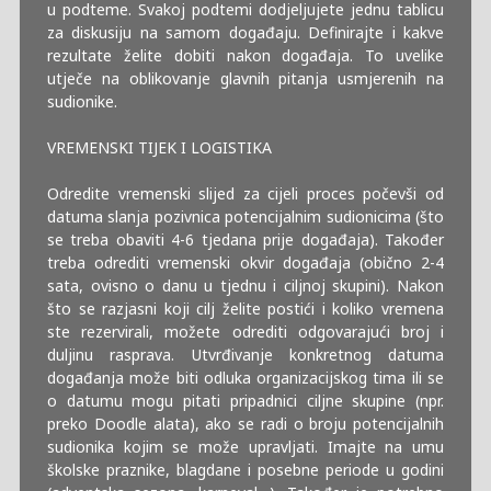
u podteme. Svakoj podtemi dodjeljujete jednu tablicu
za diskusiju na samom događaju. Definirajte i kakve
rezultate želite dobiti nakon događaja. To uvelike
utječe na oblikovanje glavnih pitanja usmjerenih na
sudionike.
VREMENSKI TIJEK I LOGISTIKA
Odredite vremenski slijed za cijeli proces počevši od
datuma slanja pozivnica potencijalnim sudionicima (što
se treba obaviti 4-6 tjedana prije događaja). Također
treba odrediti vremenski okvir događaja (obično 2-4
sata, ovisno o danu u tjednu i ciljnoj skupini). Nakon
što se razjasni koji cilj želite postići i koliko vremena
ste rezervirali, možete odrediti odgovarajući broj i
duljinu rasprava. Utvrđivanje konkretnog datuma
događanja može biti odluka organizacijskog tima ili se
o datumu mogu pitati pripadnici ciljne skupine (npr.
preko Doodle alata), ako se radi o broju potencijalnih
sudionika kojim se može upravljati. Imajte na umu
školske praznike, blagdane i posebne periode u godini