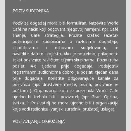
POZIV SUDIONIKA
Poziv za događaj mora biti formuliran. Nazovite World
Café na način koji odgovara njegovoj namjeni, npr. Café
znanja, Café strategija. Pružite kratak sažetak
potencijalnim sudionicima o razlozima događaja,
cilju/ciljevima i njihovom sudjelovanju, te
navedite datum i mjesto. Ako je potrebno, prilagodite
tekst pozivnice različitim ciljnim skupinama. Poziv treba
poslati 4-6 tjedana prije događaja. Podsjetnik
registriranim sudionicima dobro je poslati tjedan dana
prije događaja. Koristite odgovarajuće kanale za
pozivnicu (npr. društvene mreže, pisma, pozivnice e-
poštom ). Organizacija koja je pokrenula World Cafe
ujedno bi trebala biti i pozivatelj (npr. Grad, Općina,
tvrtka…). Pozivatelj ne mora ujedno biti i organizacija
koja vodi radionicu (vanjski suradnik, pružatelj usluge).
POSTAVLJANJE OKRUŽENJA