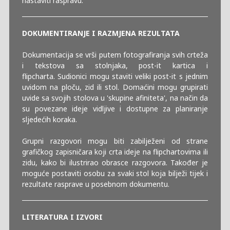
nastaviti raspravu.
DOKUMENTIRANJE I RAZMJENA REZULTATA
Dokumentacija se vrši putem fotografiranja svih crteža
i tekstova sa stolnjaka, post-it kartica i
flipcharta. Sudionici mogu staviti veliki post-it s jednim
uvidom na ploču, zid ili stol. Domaćini mogu grupirati
uvide sa svojih stolova u 'skupine afiniteta', na način da
su povezane ideje vidljive i dostupne za planiranje
sljedećih koraka.
Grupni razgovori mogu biti zabilježeni od strane
grafičkog zapisničara koji crta ideje na flipchartovima ili
zidu, kako bi ilustrirao obrasce razgovora. Također je
moguće postaviti osobu za svaki stol koja bilježi tijek i
rezultate rasprave u posebnom dokumentu.
LITERATURA I IZVORI