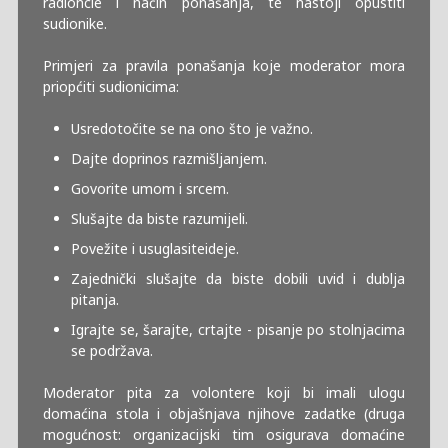
radioncie i način ponašanja, te nastoji opustiti
sudionike.
Primjeri za pravila ponašanja koje moderator mora
priopćiti sudionicima:
Usredotočite se na ono što je važno.
Dajte doprinos razmišljanjem.
Govorite umom i srcem.
Slušajte da biste razumijeli.
Povežite i usuglasiteideje.
Zajednički slušajte da biste dobili uvid i dublja
pitanja.
Igrajte se, šarajte, crtajte - pisanje po stolnjacima
se podržava.
Moderator pita za volontere koji bi imali ulogu
domaćina stola i objašnjava njihove zadatke (druga
mogućnost: organizacijski tim osigurava domaćine