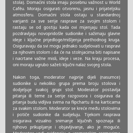
stola). Domaćini stola imaju posebnu važnost u World
Caféu. Moraju osigurati otvorenu, jasnu i prijateljsku
atmosferu. Domaćini stola ostaju u standardnoj
varijanti za sve serije rasprave za svojim stolom i
rastaju se od gostiju kada ovi mijenjaju stol. Tada
pozdravljaju novopridošle sudionike i sažimaju glavne
ideje i ključne prijedloge/mišljenja prethodnog kruga.
Osiguravaju da svi mogu jednako sudjelovati u raspravi
za njihovim stolom i da će na stolnjacima biti napisane
i nacrtane važne misli, ideje i veze. Na kraju procesa,
oni moraju ugrubo sažeti ključni nalaz svojeg stola.
Nakon toga, moderator najprije dijeli (nasumce)
sudionike u nekoliko grupa prema broju stolova i
dodjeljuje svakoj grupi stol. Moderator postavlja
pitanja ili teme za serije razgovora i osigurava da
pitanja budu vidljiva svima na flipchartu ili na karticama
za svakim stolom. Moderator se kreće među stolovima
i potiče sudionike da sudjeluju. Tijekom rasprava
osigurava vizualno snimanje ključnih spoznaja ili
njihovo prikupljanje i objavljivanje, ako je moguće.