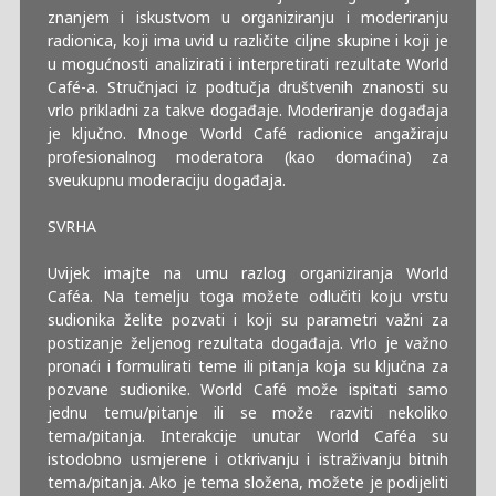
znanjem i iskustvom u organiziranju i moderiranju
radionica, koji ima uvid u različite ciljne skupine i koji je
u mogućnosti analizirati i interpretirati rezultate World
Café-a. Stručnjaci iz podtučja društvenih znanosti su
vrlo prikladni za takve događaje. Moderiranje događaja
je ključno. Mnoge World Café radionice angažiraju
profesionalnog moderatora (kao domaćina) za
sveukupnu moderaciju događaja.
SVRHA
Uvijek imajte na umu razlog organiziranja World
Caféa. Na temelju toga možete odlučiti koju vrstu
sudionika želite pozvati i koji su parametri važni za
postizanje željenog rezultata događaja. Vrlo je važno
pronaći i formulirati teme ili pitanja koja su ključna za
pozvane sudionike. World Café može ispitati samo
jednu temu/pitanje ili se može razviti nekoliko
tema/pitanja. Interakcije unutar World Caféa su
istodobno usmjerene i otkrivanju i istraživanju bitnih
tema/pitanja. Ako je tema složena, možete je podijeliti