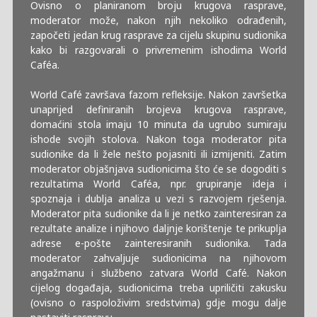
Ovisno o planiranom broju krugova rasprave,
moderator može, nakon njih nekoliko odrađenih,
započeti jedan krug rasprave za cijelu skupinu sudionika
kako bi razgovarali o privremenim ishodima World
Caféa.
World Café završava fazom refleksije. Nakon završetka
unaprijed definiranih brojeva krugova rasprave,
domaćini stola imaju 10 minuta da ugrubo sumiraju
ishode svojih stolova. Nakon toga moderator pita
sudionike da li žele nešto pojasniti ili izmijeniti. Zatim
moderator objašnjava sudionicima što će se dogoditi s
rezultatima World Caféa, npr. grupiranje ideja i
spoznaja i dublja analiza u vezi s razvojem rješenja.
Moderator pita sudionike da li je netko zainteresiran za
rezultate analize i njihovo daljnje korištenje te prikuplja
adrese e-pošte zainteresiranih sudionika. Tada
moderator zahvaljuje sudionicima na njihovom
angažmanu i službeno zatvara World Café. Nakon
cijelog događaja, sudionicima treba upriličiti zakusku
(ovisno o raspoloživim sredstvima) gdje mogu dalje