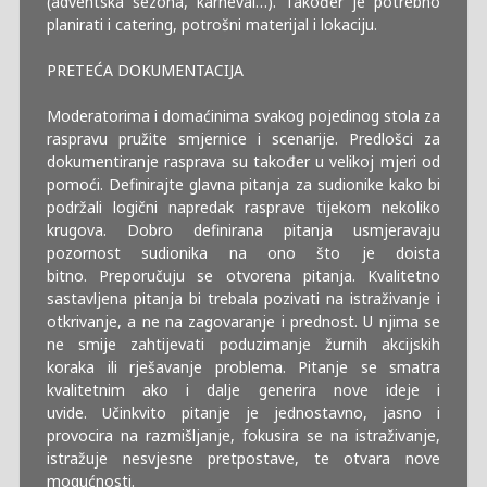
(adventska sezona, karneval…). Također je potrebno
planirati i catering, potrošni materijal i lokaciju.
PRETEĆA DOKUMENTACIJA
Moderatorima i domaćinima svakog pojedinog stola za
raspravu pružite smjernice i scenarije. Predlošci za
dokumentiranje rasprava su također u velikoj mjeri od
pomoći. Definirajte glavna pitanja za sudionike kako bi
podržali logični napredak rasprave tijekom nekoliko
krugova. Dobro definirana pitanja usmjeravaju
pozornost sudionika na ono što je doista
bitno. Preporučuju se otvorena pitanja. Kvalitetno
sastavljena pitanja bi trebala pozivati na istraživanje i
otkrivanje, a ne na zagovaranje i prednost. U njima se
ne smije zahtijevati poduzimanje žurnih akcijskih
koraka ili rješavanje problema. Pitanje se smatra
kvalitetnim ako i dalje generira nove ideje i
uvide. Učinkvito pitanje je jednostavno, jasno i
provocira na razmišljanje, fokusira se na istraživanje,
istražuje nesvjesne pretpostave, te otvara nove
mogućnosti.