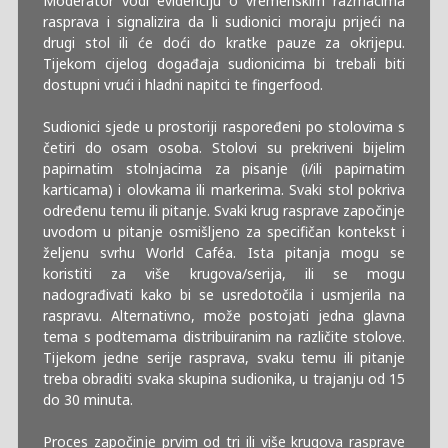
Moderator vodi evidenciju o vremenskim razmacima
rasprava i signalizira da li sudionici moraju prijeći na
drugi stol ili će doći do kratke pauze za okrijepu.
Tijekom cijelog događaja sudionicima bi trebali biti
dostupni vrući i hladni napitci te fingerfood.
Sudionici sjede u prostoriji raspoređeni po stolovima s
četiri do osam osoba. Stolovi su prekriveni bijelim
papirnatim stolnjacima za pisanje (i/ili papirnatim
karticama) i olovkama ili markerima. Svaki stol pokriva
određenu temu ili pitanje. Svaki krug rasprave započinje
uvodom u pitanje osmišljeno za specifičan kontekst i
željenu svrhu World Caféa. Ista pitanja mogu se
koristiti za više krugova/serija, ili se mogu
nadograđivati kako bi se usredotočila i usmjerila na
raspravu. Alternativno, može postojati jedna glavna
tema s podtemama distribuiranim na različite stolove.
Tijekom jedne serije rasprava, svaku temu ili pitanje
treba obraditi svaka skupina sudionika, u trajanju od 15
do 30 minuta.
Proces započinje prvim od tri ili više krugova rasprave