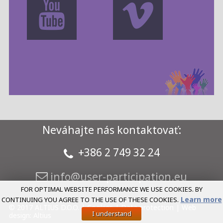
Neváhajte nás kontaktovať:
+386 2 749 32 24
FOR OPTIMAL WEBSITE PERFORMANCE WE USE COOKIES. BY
Learn more
CONTINUING YOU AGREE TO THE USE OF THESE COOKIES.
© 2017 ALTIUS D.O.O. |
Cookies
|
Data protection
|
Web
I understand
design
:
Altius